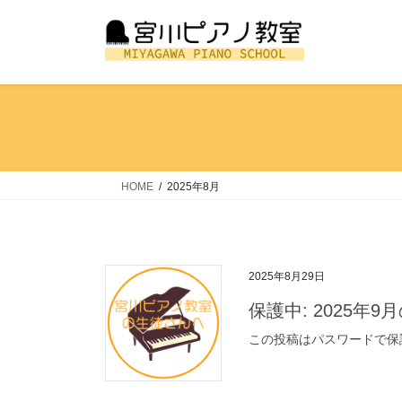
コ
ナ
ン
ビ
テ
ゲ
ン
ー
ツ
シ
へ
ョ
ス
ン
キ
に
ッ
移
HOME
2025年8月
プ
動
2025年8月29日
保護中: 2025年9
この投稿はパスワードで保